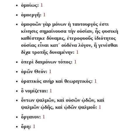
ὁμοίως:
1
ὁμοεργῆ:
1
ὁμοφυῶν γὰρ μόνων ἡ ταυτουργός ἐστι
κίνησις σημαίνουσα τὴν οὐσίαν, ἧς φυσικὴ
καθέστηκε δύναμις, ἑτεροφυοῦς ἰδιότητος
οὐσίας εἶναι κατ᾽ οὐδένα λόγον, ἢ γενέσθαι
δίχα τροπῆς δυναμένην:
1
ὁπερὶ δαιμόνων τόπος:
1
ὁρῶν Θεόν:
1
ὁρατικὸς ανὴρ καὶ θεωρητικὸς:
1
ὃ νομίζεται:
1
ὄντων ψαλμῶν, καὶ οὐσῶν ᾠδῶν, καὶ
ψαλμῶν ᾠδῆς, καὶ ᾠδῶν ψαλμοῦ:
1
ὄργανον:
1
ὄρη:
1