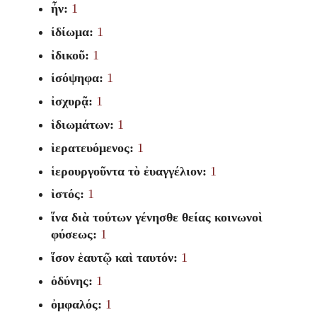
ἦν:
1
ἰδίωμα:
1
ἰδικοῦ:
1
ἰσόψηφα:
1
ἰσχυρᾷ:
1
ἱδιωμάτων:
1
ἱερατευόμενος:
1
ἱερουργοῦντα τὸ ἐυαγγέλιον:
1
ἱστός:
1
ἵνα διὰ τούτων γένησθε θείας κοινωνοὶ
φύσεως:
1
ἵσον ἑαυτῷ καὶ ταυτόν:
1
ὀδύνης:
1
ὀμφαλός:
1