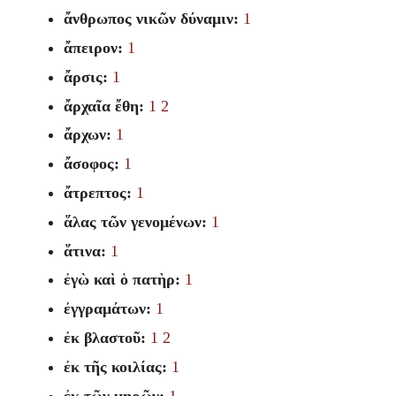
ἄνθρωπος νικῶν δύναμιν:
1
ἄπειρον:
1
ἄρσις:
1
ἄρχαῖα ἔθη:
1
2
ἄρχων:
1
ἄσοφος:
1
ἄτρεπτος:
1
ἅλας τῶν γενομένων:
1
ἅτινα:
1
ἐγὼ καὶ ὁ πατὴρ:
1
ἐγγραμάτων:
1
ἐκ βλαστοῦ:
1
2
ἐκ τῆς κοιλίας:
1
ἐκ τῶν μηρῶν:
1