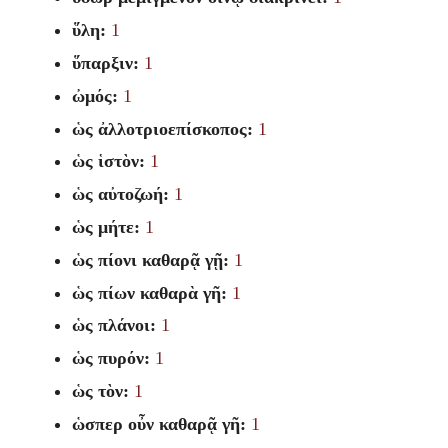
ὕλη:
1
ὕπαρξιν:
1
ὠμός:
1
ὡς ἀλλοτριοεπίσκοπος:
1
ὡς ἱστὸν:
1
ὡς αὐτοζωή:
1
ὡς μήτε:
1
ὡς πίονι καθαρᾷ γῇ:
1
ὡς πίων καθαρὰ γῆ:
1
ὡς πλάνοι:
1
ὡς πυρόν:
1
ὡς τὸν:
1
ὡσπερ οὖν καθαρᾷ γῆ:
1