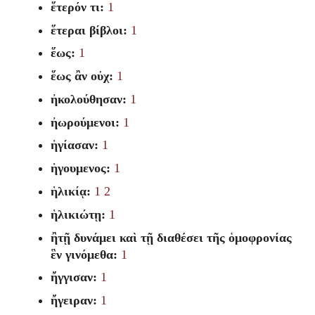
ἕτερόν τι:
1
ἕτεραι βίβλοι:
1
ἕως:
1
ἕως ἂν οὐχ:
1
ἠκολούθησαν:
1
ἠωρούμενοι:
1
ἡγίασαν:
1
ἡγουμενος:
1
ἡλικίᾳ:
1
2
ἡλικιώτῃ:
1
ἢτῇ δυνάμει καὶ τῇ διαθέσει τῆς ὁμοφρονίας
ἓν γινόμεθα:
1
ἤγγισαν:
1
ἤγειραν:
1