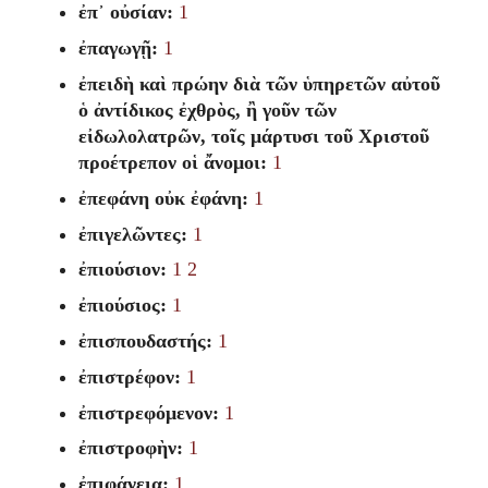
ἐπ᾽ οὐσίαν:
1
ἐπαγωγῇ:
1
ἐπειδὴ καὶ πρώην διὰ τῶν ὑπηρετῶν αὐτοῦ
ὁ ἀντίδικος ἐχθρὸς, ἢ γοῦν τῶν
εἰδωλολατρῶν, τοῖς μάρτυσι τοῦ Χριστοῦ
προέτρεπον οἱ ἄνομοι:
1
ἐπεφάνη οὐκ ἐφάνη:
1
ἐπιγελῶντες:
1
ἐπιούσιον:
1
2
ἐπιούσιος:
1
ἐπισπουδαστής:
1
ἐπιστρέφον:
1
ἐπιστρεφόμενον:
1
ἐπιστροφὴν:
1
ἐπιφάνεια:
1