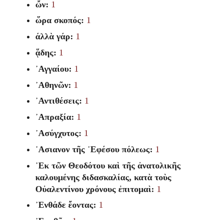
ὤν:
1
ὥρα σκοπός:
1
άλλὰ γάρ:
1
ᾅδης:
1
᾽Αγγαίου:
1
᾽Αθηνῶν:
1
᾽Αντιθέσεις:
1
᾽Απραξία:
1
᾽Ασύγχυτος:
1
᾽Ασιανον τῆς ᾽Εφέσου πόλεως:
1
᾽Εκ τῶν Θεοδότου καὶ τῆς ἀνατολικῆς
καλουμένης διδασκαλίας, κατὰ τοὺς
Οὐαλεντίνου χρόνους ἐπιτομαὶ:
1
᾽Ενθάδε ἔοντας:
1