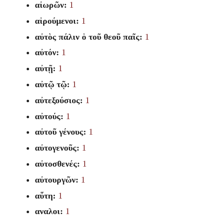
αἰωρῶν:
1
αἱρούμενοι:
1
αὐτὸς πάλιν ὁ τοῦ θεοῦ παῖς:
1
αὐτόν:
1
αὐτῇ:
1
αὐτῷ τῷ:
1
αὐτεξούσιος:
1
αὐτούς:
1
αὐτοῦ γένους:
1
αὐτογενοῦς:
1
αὐτοσθενές:
1
αὐτουργῶν:
1
αὕτη:
1
αναλοι:
1