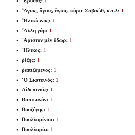
᾽Ερυθᾶς:
1
῝Αγιος, ἅγιος, ἅγιος, κύριε Σαβαώθ, κ.τ.λ:
1
῝Ηλικίωνος:
1
῞Αλλη γάρ:
1
῞Αριστον μὲν ὕδωρ:
1
῞Ηλικος:
1
ῥίζης:
1
ῥαπιζόμενος:
1
῾Ο Σκοτεινός:
1
Αἰδεσινοῖς:
1
Βασικανόν:
1
Βουζύγης:
1
Βουλλαμίνσα:
1
Βουλλαρία:
1