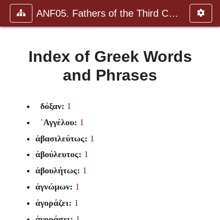
ANF05. Fathers of the Third Century: Hippolytus, Cyprian, Ca
Index of Greek Words
and Phrases
δόξαν:
1
᾽Αγγέλου:
1
ἀβασιλεύτως:
1
ἀβούλευτος:
1
ἀβουλήτως:
1
ἀγνώμων:
1
ἀγοράζει:
1
ἀγοράσει:
1