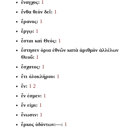
ἔναγχος:
1
ἔνθα θεὸν δεῖ:
1
ἔρανος:
1
ἔργῳ:
1
ἔσται καὶ Θεός:
1
ἔστησεν ὀρια ἐθνῶν κατὰ ἀριθμὸν ἀλλέλων
Θεοῦ:
1
ἔσχατος:
1
ἔτι ὁλοκλήρου:
1
ἕν:
1
2
ἕν ἐσμεν:
1
ἕν εἰμι:
1
ἕνωσιν:
1
ἕρκος ὀδόντων:—:
1