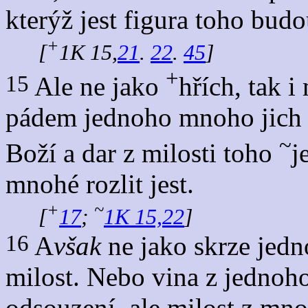
kterýž jest figura toho bud
+
[
1K 15,
21
.
22
.
45
]
+
15
Ale ne jako
hřích, tak 
pádem jednoho mnoho jich 
~
Boží a dar z milosti toho
j
mnohé rozlit jest.
+
~
[
17
;
1K 15,22
]
16
A
však
ne jako skrze jedn
milost. Nebo vina z jednoh
odsouzení, ale milost z mn