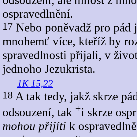
ospravedlnění.
17
Nebo poněvadž pro pád je
mnohemť více, kteříž by ro
spravedlnosti přijali, v živo
jednoho Jezukrista.
1K 15,22
18
A tak tedy, jakž skrze pá
+
odsouzení, tak
i skrze osp
mohou přijíti
k ospravedlněn