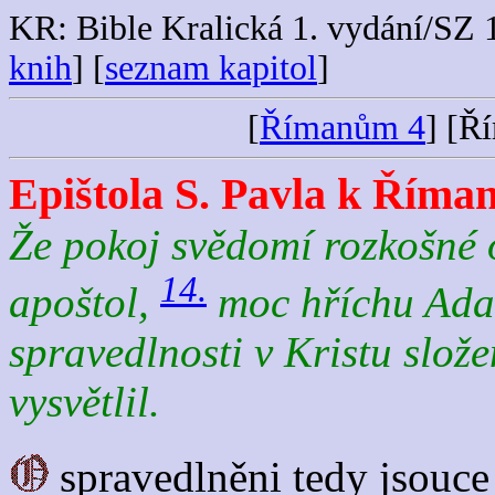
KR: Bible Kralická 1. vydání/SZ
knih
] [
seznam kapitol
]
[
Římanům 4
] [Ř
Epištola S. Pavla k Říma
Že pokoj svědomí rozkošné o
14.
apoštol,
moc hříchu Ada
spravedlnosti
v Kristu slož
vysvětlil.
spravedlněni tedy jsouce