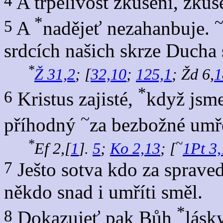
4
A trpělivost zkušení, zkuš
*
5
A
nadějeť nezahanbuje.
srdcích našich skrze Ducha 
*
Ž 31,2
; [
32,10
;
125,1
; Žd 6,
1
*
6
Kristus zajisté,
když jsme
~
příhodný
za bezbožné umř
*
~
Ef 2,[
1
].
5
;
Ko 2,13
; [
1Pt 3
7
Ješto sotva kdo za sprave
někdo snad i umříti směl.
*
8
Dokazujeť pak Bůh
lásk