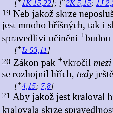
+
~
[
1K 15,22
]; [
2K 5,15
;
1J 2,
19
Neb jakož skrze neposluš
jest mnoho hříšných, tak i 
+
spravedlivi učiněni
budou 
+
[
Iz 53,11
]
+
20
Zákon pak
vkročil
mezi
se rozhojnil hřích,
tedy
ještě
+
[
4,15
;
7,8
]
21
Aby jakož jest kraloval hř
kralovala skrze spravedlno