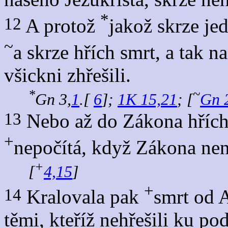
*
12
A protož
jakož skrze je
~
a skrze hřích smrt, a tak n
všickni zhřešili.
*
~
Gn 3,
1
.[
6
];
1K 15,21
; [
Gn 
13
Nebo až do Zákona hřích b
+
nepočítá, když Zákona nen
+
[
4,15
]
+
14
Kralovala pak
smrt od 
těmi, kteříž nehřešili ku p