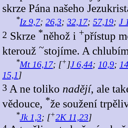
skrze Pána našeho Jezukrist
*
Iz 9,7
;
26,3
;
32,17
;
57,19
;
J 
*
+
2
Skrze
něhož i
přístup m
~
kterouž
stojíme. A chlubím
*
+
Mt 16,17
; [
]
J 6,44
;
10,9
;
14
15,1
]
3
A ne toliko
nadějí
, ale ta
*
vědouce,
že soužení trpěli
*
+
Jk 1,3
; [
2K 11,23
]