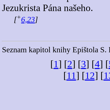
Jezukrista Pána našeho.
+
[
6,23
]
Seznam kapitol knihy Epištola S.
[
1
] [
2
] [
3
] [
4
] [
[
11
] [
12
] [
1