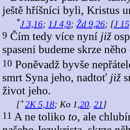
ještě hříšníci byli, Kristus 
*
J 3,16
;
1J 4,9
;
Žd 9,26
; [
J 15
9
Čím tedy více nyní
již
ospr
spaseni budeme skrze něho
10
Poněvadž byvše nepřátel
smrt Syna jeho, nadtoť
již
s
život jeho.
+
[
2K 5,18
; Ko 1,
20
.
21
]
11
A ne toliko
to
, ale chlub
našeho Jezukrista, skrze ně