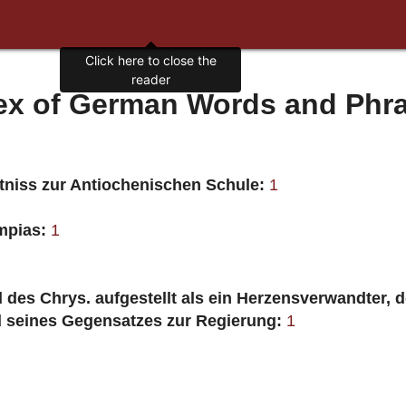
Click here to close the
reader
ex of German Words and Phr
tniss zur Antiochenischen Schule:
1
mpias:
1
des Chrys. aufgestellt als ein Herzensverwandter, d
 seines Gegensatzes zur Regierung:
1