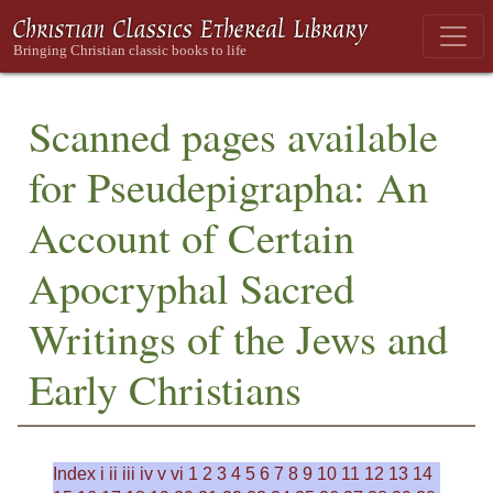
Scanned pages available
for Pseudepigrapha: An
Account of Certain
Apocryphal Sacred
Writings of the Jews and
Early Christians
Index
i
ii
iii
iv
v
vi
1
2
3
4
5
6
7
8
9
10
11
12
13
14