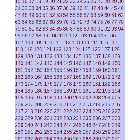
15
16
17
18
19
20
21
22
23
24
25
26
27
28
29
30
31
32
33
34
35
36
37
38
39
40
41
42
43
44
45
46
47
48
49
50
51
52
53
54
55
56
57
58
59
60
61
62
63
64
65
66
67
68
69
70
71
72
73
74
75
76
77
78
79
80
81
82
83
84
85
86
87
88
89
90
91
92
93
94
95
96
97
98
99
100
101
102
103
104
105
106
107
108
109
110
111
112
113
114
115
116
117
118
119
120
121
122
123
124
125
126
127
128
129
130
131
132
133
134
135
136
137
138
139
140
141
142
143
144
145
146
147
148
149
150
151
152
153
154
155
156
157
158
159
160
161
162
163
164
165
166
167
168
169
170
171
172
173
174
175
176
177
178
179
180
181
182
183
184
185
186
187
188
189
190
191
192
193
194
195
196
197
198
199
200
201
202
203
204
205
206
207
208
209
210
211
212
213
214
215
216
217
218
219
220
221
222
223
224
225
226
227
228
229
230
231
232
233
234
235
236
237
238
239
240
241
242
243
244
245
246
247
248
249
250
251
252
253
254
255
256
257
258
259
260
261
262
263
264
265
266
267
268
269
270
271