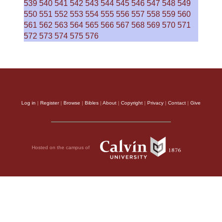
539
540
541
542
543
544
545
546
547
548
549
550
551
552
553
554
555
556
557
558
559
560
561
562
563
564
565
566
567
568
569
570
571
572
573
574
575
576
Log in
|
Register
|
Browse
|
Bibles
|
About
|
Copyright
|
Privacy
|
Contact
|
Give
Hosted on the campus of