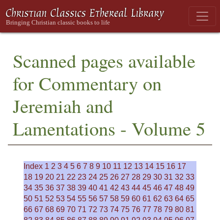
Scanned pages available
for Commentary on
Jeremiah and
Lamentations - Volume 5
Index
1
2
3
4
5
6
7
8
9
10
11
12
13
14
15
16
17
18
19
20
21
22
23
24
25
26
27
28
29
30
31
32
33
34
35
36
37
38
39
40
41
42
43
44
45
46
47
48
49
50
51
52
53
54
55
56
57
58
59
60
61
62
63
64
65
66
67
68
69
70
71
72
73
74
75
76
77
78
79
80
81