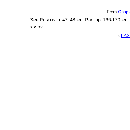
From
Chapt
See Priscus, p. 47, 48 [ed. Par.; pp. 166-170, ed. B
xiv. xv.
«
LAS