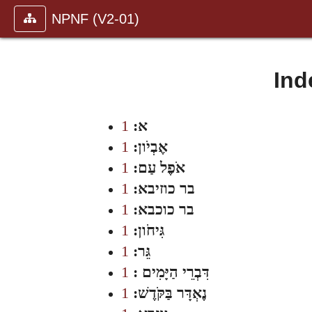
NPNF (V2-01)
Ind
א:
1
אֶבְיֹון:
1
אֹפֶל עַם:
1
בר כוזיבא:
1
בר כוכבא:
1
גִּיחֹון:
1
גֵּר:
1
דִּבְרֵי הַיָּמִים :
1
נֶאְדָּר בַּקֹּדֶשׁ:
1