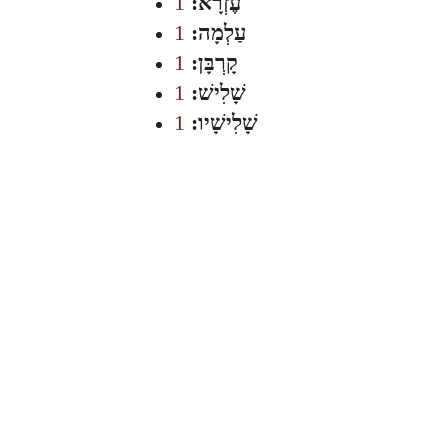
עֶזְרָא:
1
עַלְמָה:
1
קָרְבָּן:
1
שָׁלִישׁ:
1
שָׁלִישָׁיו:
1