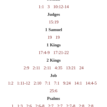
1:1
3
10:12-14
Judges
15:19
1 Samuel
19
19
1 Kings
17:4-9
17:21-22
2 Kings
2:9
2:11
2:11
4:35
13:21
24
Job
1:2
1:11-12
2:10
7:1
7:1
9:24
14:1
14:4-5
25:6
Psalms
1
1:3
2:6
2:6-8
2:7
2:7
2:7-8
2:8
2:8