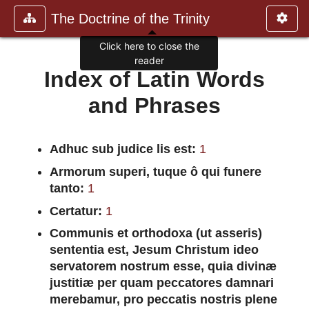
The Doctrine of the Trinity
Index of Latin Words
and Phrases
Adhuc sub judice lis est:
1
Armorum superi, tuque ô qui funere
tanto:
1
Certatur:
1
Communis et orthodoxa (ut asseris)
sententia est, Jesum Christum ideo
servatorem nostrum esse, quia divinæ
justitiæ per quam peccatores damnari
merebamur, pro peccatis nostris plene