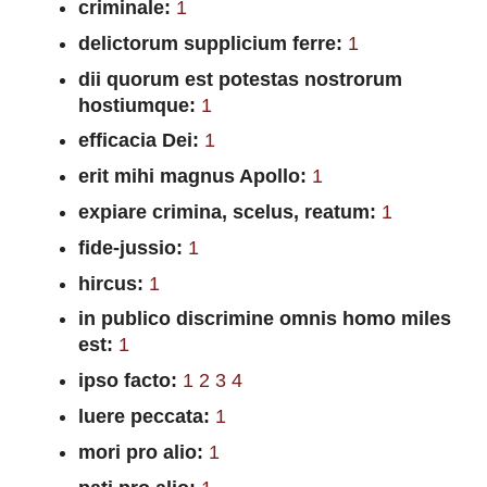
criminale:
1
delictorum supplicium ferre:
1
dii quorum est potestas nostrorum
hostiumque:
1
efficacia Dei:
1
erit mihi magnus Apollo:
1
expiare crimina, scelus, reatum:
1
fide-jussio:
1
hircus:
1
in publico discrimine omnis homo miles
est:
1
ipso facto:
1
2
3
4
luere peccata:
1
mori pro alio:
1