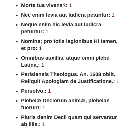
Morte tua vivens?:
1
Nec enim levia aut ludicra petuntur:
1
Neque enim hic levia aut ludicra
petuntur:
1
Nomina; pro totis legionibus Hi tamen,
et pro:
1
Omnibus auxiliis, atque omni plebe
Latina,:
1
Parisiensis Theologus. An. 1608 obiit.
Reliquit Apologiam de Justificatione.:
1
Persolvo.:
1
Plebeiæ Deciorum animæ, plebeian
fuerunt:
1
Pluris denim Decii quam qui servantur
ab illis.:
1