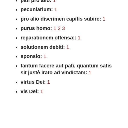
pati pro alio:
1
pecuniarium:
1
pro alio discrimen capitis subire:
1
purus homo:
1
2
3
reparationem offensæ:
1
solutionem debiti:
1
sponsio:
1
tantum facere aut pati, quantum satis
sit justè irato ad vindictam:
1
virtus Dei:
1
vis Dei:
1