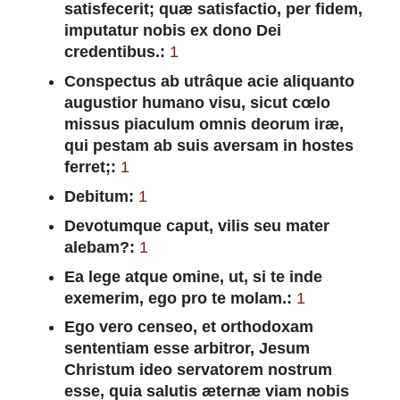
satisfecerit; quæ satisfactio, per fidem,
imputatur nobis ex dono Dei
credentibus.:
1
Conspectus ab utrâque acie aliquanto
augustior humano visu, sicut cœlo
missus piaculum omnis deorum iræ,
qui pestam ab suis aversam in hostes
ferret;:
1
Debitum:
1
Devotumque caput, vilis seu mater
alebam?:
1
Ea lege atque omine, ut, si te inde
exemerim, ego pro te molam.:
1
Ego vero censeo, et orthodoxam
sententiam esse arbitror, Jesum
Christum ideo servatorem nostrum
esse, quia salutis æternæ viam nobis