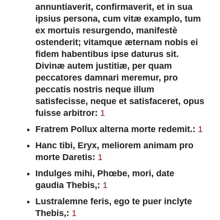
annuntiaverit, confirmaverit, et in sua
ipsius persona, cum vitæ examplo, tum
ex mortuis resurgendo, manifestè
ostenderit; vitamque æternam nobis ei
fidem habentibus ipse daturus sit.
Divinæ autem justitiæ, per quam
peccatores damnari meremur, pro
peccatis nostris neque illum
satisfecisse, neque et satisfaceret, opus
fuisse arbitror:
1
Fratrem Pollux alterna morte redemit.:
1
Hanc tibi, Eryx, meliorem animam pro
morte Daretis:
1
Indulges mihi, Phœbe, mori, date
gaudia Thebis,:
1
Lustralemne feris, ego te puer inclyte
Thebis,:
1