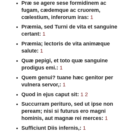
Præ se agere sese formidinem ac
fugam, cædemque ac cruorem,
cœlestium, inferorum iras:
1
Præmia, sed Turni de vita et sanguine
certant:
1
Præmia; lectoris de vita animæque
salute:
1
Quæ pepigi, et toto quæ sanguine
prodigus emi.:
1
Quem genui? tuane hæc genitor per
vulnera servor,:
1
Quod in ejus caput sit:
1
2
Succurram perituro, sed ut ipse non
peream; nisi si futurus ero magni
hominis, aut magnæ rei merces:
1
Sufficiunt Diis infernis,:
1