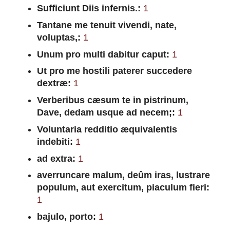
Sufficiunt Diis infernis.:
1
Tantane me tenuit vivendi, nate,
voluptas,:
1
Unum pro multi dabitur caput:
1
Ut pro me hostili paterer succedere
dextræ:
1
Verberibus cæsum te in pistrinum,
Dave, dedam usque ad necem;:
1
Voluntaria redditio æquivalentis
indebiti:
1
ad extra:
1
averruncare malum, deûm iras, lustrare
populum, aut exercitum, piaculum fieri:
1
bajulo, porto:
1