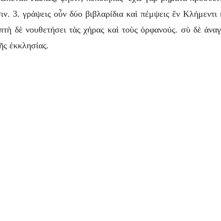
ιν. 3. γράψεις οὖν δύο βιβλαρίδια καὶ πέμψεις ἓν Κλήμεντι
απτὴ δὲ νουθετήσει τὰς χήρας καὶ τοὺς ὀρφανούς. σὺ δὲ ἀναγ
ῆς ἐκκλησίας.