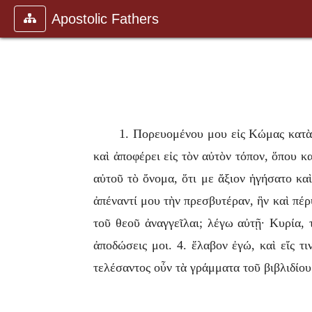
Apostolic Fathers
1. Πορευομένου μου εἰς Κώμας κατὰ 
καὶ ἀποφέρει εἰς τὸν αὐτὸν τόπον, ὅπου κ
αὐτοῦ τὸ ὄνομα, ὅτι με ἄξιον ἡγήσατο κα
ἀπέναντί μου τὴν πρεσβυτέραν, ἣν καὶ πέρ
τοῦ θεοῦ ἀναγγεῖλαι; λέγω αὐτῇ· Κυρία, 
ἀποδώσεις μοι. 4. ἔλαβον ἐγώ, καὶ εἴς 
τελέσαντος οὖν τὰ γράμματα τοῦ βιβλιδίου 