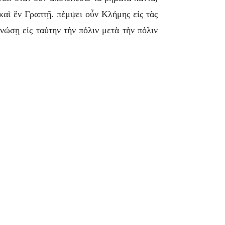
 καὶ ἓν Γραπτῇ. πέμψει οὖν Κλήμης εἰς τὰς
νώσῃ εἰς ταύτην τὴν πόλιν μετὰ τὴν πόλιν