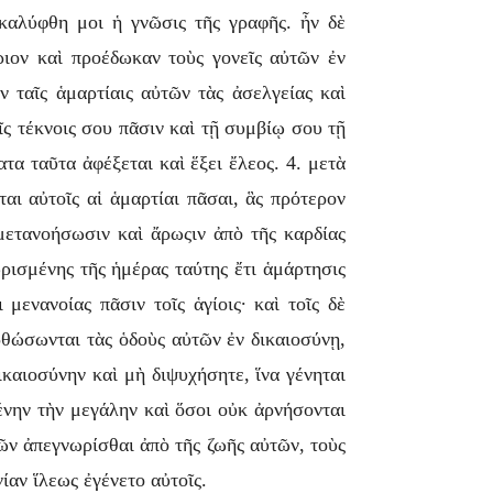
καλύφθη μοι ἡ γνῶσις τῆς γραφῆς. ἦν δὲ
ιον καὶ προέδωκαν τοὺς γονεῖς αὐτῶν ἐν
 ταῖς ἁμαρτίαις αὐτῶν τὰς ἀσελγείας καὶ
ς τέκνοις σου πᾶσιν καὶ τῇ συμβίῳ σου τῇ
α ταῦτα ἀφέξεται καὶ ἕξει ἔλεος. 4. μετὰ
αι αὐτοῖς αἱ ἁμαρτίαι πᾶσαι, ἃς πρότερον
 μετανοήσωσιν καὶ ἄρωςιν ἀπὸ τῆς καρδίας
ρισμένης τῆς ἡμέρας ταύτης ἔτι ἁμάρτησις
 μενανοίας πᾶσιν τοῖς ἁγίοις· καὶ τοῖς δὲ
ορθώσωνται τὰς ὁδοὺς αὐτῶν ἐν δικαιοσύνῃ,
ικαιοσύνην καὶ μὴ διψυχήσητε, ἵνα γένηται
ένην τὴν μεγάλην καὶ ὅσοι οὐκ ἀρνήσονται
ῶν ἀπεγνωρίσθαι ἀπὸ τῆς ζωῆς αὐτῶν, τοὺς
ίαν ἵλεως ἐγένετο αὐτοῖς.