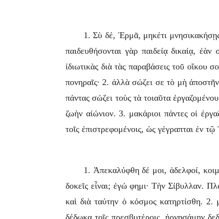
1. Σὺ δέ, Ἑρμᾶ, μηκέτι μνησικακήσῃ
παιδευθήσονται γὰρ παιδείᾳ δικαίᾳ, ἐὰν
ἰδιωτικὰς διὰ τὰς παραβάσεις τοῦ οἴκου σ
πονηραῖς· 2. ἀλλὰ σώζει σε τὸ μὴ ἀποστῆν
πάντας σώζει τοὺς τὰ τοιαῦτα ἐργαζομένου
ζωὴν αἰώνιον. 3. μακάριοι πάντες οἱ ἐργ
τοῖς ἐπιστρεφομένοις, ὡς γέγραπται ἐν τ
1. Ἀπεκαλύφθη δέ μοι, ἀδελφοί, κοιμ
δοκεῖς εἶναι; ἐγώ φημι· Τὴν Σίβυλλαν. Πλ
καὶ διὰ ταύτην ὁ κόσμος κατηρτίσθη. 2. 
δέδωκα τοῖς πρεσβυτέροις. ἠρνησάμην δεδ