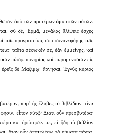
ισθῶσιν ἀπὸ τῶν προτέρων ἁμαρτιῶν αὐτῶν.
ται. σὺ δέ, Ἑρμᾶ, μεγάλας θλίψεις ἔσχες
αὶ ταῖς πραγματείαις σου συνανεφύρης ταῖς
τεια· ταῦτα σέσωκέν σε, ἐὰν ἐμμείνῃς, καὶ
ουσιν πάσης πονηρίας καὶ παραμενοῦσιν εἰς
. ἐρεῖς δὲ Μαξίμῳ· ἄρνησαι. Ἐγγὺς κύριος
τέραν, παρ’ ἧς ἔλαβες τὸ βιβλίδιον, τίνα
 φησίν. εἶπον αὐτῷ· Διατί οὖν πρεσβυτέρα·
υτέρα καὶ ἠρώτησέν με, εἰ ἤδη τὸ βιβλίον
ναι. ὅταν οὖν ἀποτελέσω τὰ ῥήματα πάντα,