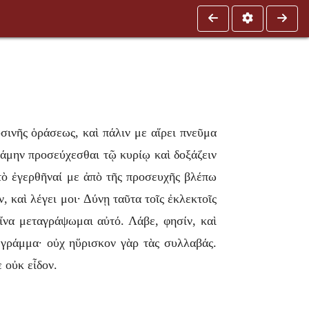
σινῆς ὁράσεως, καὶ πάλιν με αἵρει πνεῦμα
ρξάμην προσεύχεσθαι τῷ κυρίῳ καὶ δοξάζειν
 τὸ ἐγερθῆναί με ἀπὸ τῆς προσευχῆς βλέπω
 καὶ λέγει μοι· Δύνῃ ταῦτα τοῖς ἐκλεκτοῖς
 ἵνα μεταγράψωμαι αὐτό. Λάβε, φησίν, καὶ
 γράμμα· οὐχ ηὕρισκον γὰρ τὰς συλλαβάς.
ὲ οὐκ εἶδον.