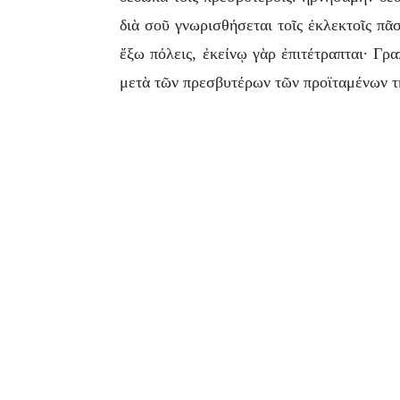
διὰ σοῦ γνωρισθήσεται τοῖς ἐκλεκτοῖς πᾶσ
ἔξω πόλεις, ἐκείνῳ γὰρ ἐπιτέτραπται· Γρ
μετὰ τῶν πρεσβυτέρων τῶν προϊταμένων τ