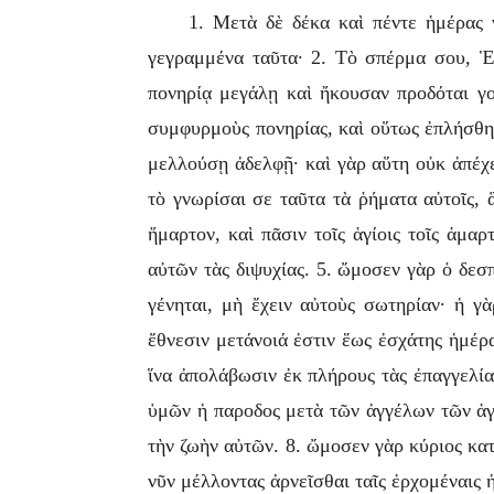
1. Μετὰ δὲ δέκα καὶ πέντε ἡμέρας 
γεγραμμένα ταῦτα· 2. Τὸ σπέρμα σου, Ἑ
πονηρίᾳ μεγάλῃ καὶ ἤκουσαν προδόται γο
συμφυρμοὺς πονηρίας, καὶ οὕτως ἐπλήσθησ
μελλούσῃ ἀδελφῇ· καὶ γὰρ αὕτη οὐκ ἀπέχε
τὸ γνωρίσαι σε ταῦτα τὰ ῥήματα αὐτοῖς, 
ἥμαρτον, καὶ πᾶσιν τοῖς ἁγίοις τοῖς ἁμα
αὐτῶν τὰς διψυχίας. 5. ὤμοσεν γὰρ ὁ δεσ
γένηται, μὴ ἔχειν αὐτοὺς σωτηρίαν· ἡ γὰρ
ἔθνεσιν μετάνοιά ἐστιν ἕως ἐσχάτης ἡμέρα
ἵνα ἀπολάβωσιν ἐκ πλήρους τὰς ἐπαγγελίας
ὑμῶν ἡ παροδος μετὰ τῶν ἀγγέλων τῶν ἁγί
τὴν ζωὴν αὐτῶν. 8. ὤμοσεν γὰρ κύριος κα
νῦν μέλλοντας ἀρνεῖσθαι ταῖς ἐρχομέναις 