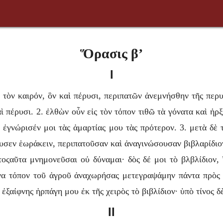
Ὅρασις β’
I
τὸν καιρόν, ὃν καὶ πέρυσι, περιπατῶν ἀνεμνήσθην τῆς περυ
αὶ πέρυσι. 2. ἐλθὼν οὖν εἰς τὸν τόπον τιθῶ τὰ γόνατα καὶ ἠ
ὶ ἐγνώρισέν μοι τὰς ἁμαρτίας μου τὰς πρότερον. 3. μετὰ δὲ
υσεν ἑωράκειν, περιπατοῦσαν καὶ ἀναγινώσουσαν βιβλαρίδιον,
τοςαῦτα μνημονεῦσαι οὐ δύναμαι· δὸς δέ μοι τὸ βλβλίδιον,
τινα τόπον τοῦ ἀγροῦ ἀναχωρήσας μετεγραψάμην πάντα πρὸς
ἐξαίφνης ἡρπάγη μου ἐκ τῆς χειρὸς τὸ βιβλίδιον· ὑπὸ τίνος δ
II