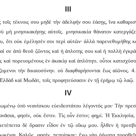
III
ς τοῖς τέκνοις σου μηδὲ τὴν ἀδελφήν σου ἐάσῃς, ἵνα καθαρ
 σὺ μὴ μνησικακήσῃς αὐτοῖς. μνησικακία θάνατον κατεργάζε
ου, ὅτι οὐκ ἐμέλησέν σοι περὶ αὐτῶν· ἀλλὰ παρενεθυμήθης κ
αί σε ἀπὸ θεοῦ ζῶντος καὶ ἡ ἁπλοτης σου καὶ ἡ πολλὴ ἐγκρά
ς καὶ πορευομένους ἐν ἀκακίᾳ καὶ ἁπλότητι. οὗτοι κατισχύσ
αζομενοι τὴν δικαιοσύνην. οὐ διαφθαρήσονται ἕως αἰῶνος. 4
ῷ Ἐλδὰδ καὶ Μωδάτ, τοῖς προφητεύσασιν ἐν τῇ ἐρήμῳ τῷ λαῷ.
IV
ωμένῳ ὑπὸ νεανίσκου εὐειδεστάτου λέγοντός μοι· Τὴν πρεσβυ
ανᾶσαι, φησίν, οὐκ ἔστιν. Τίς οὖν ἐστιν; φημί. Ἡ Ἐκκλησία,
μετέπειτα δὲ ὅρασιν εἶδον ἐν τῷ οἴκῳ μου. ἦλθεν ἡ πρεσβ
ωκέναι. Καλῶς, φησίν, πεποίηκας· ἔχω γὰρ ῥήματα προσθεῖ