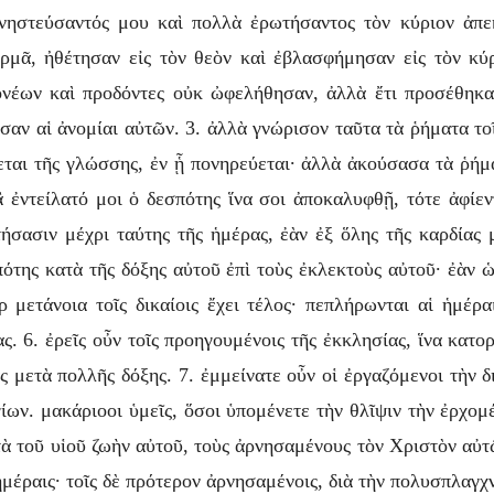
νηστεύσαντός μου καὶ πολλὰ ἐρωτήσαντος τὸν κύριον ἀπε
ρμᾶ, ἠθέτησαν εἰς τὸν θεὸν καὶ ἐβλασφήμησαν εἰς τὸν κύρ
νέων καὶ προδόντες οὐκ ὠφελήθησαν, ἀλλὰ ἔτι προσέθηκαν
αν αἱ ἀνομίαι αὐτῶν. 3. ἀλλὰ γνώρισον ταῦτα τὰ ῥήματα τοῖ
ται τῆς γλώσσης, ἐν ᾗ πονηρεύεται· ἀλλὰ ἀκούσασα τὰ ῥήματ
ἃ ἐντείλατό μοι ὁ δεσπότης ἵνα σοι ἀποκαλυφθῇ, τότε ἀφίεντ
ρτήσασιν μέχρι ταύτης τῆς ἡμέρας, ἐὰν ἐξ ὅλης τῆς καρδίας
πότης κατὰ τῆς δόξης αὐτοῦ ἐπὶ τοὺς ἐκλεκτοὺς αὐτοῦ· ἐὰν ὡ
 μετάνοια τοῖς δικαίοις ἔχει τέλος· πεπλήρωνται αἱ ἡμέραι
ς. 6. ἐρεῖς οὖν τοῖς προηγουμένοις τῆς ἐκκλησίας, ἵνα κατ
 μετὰ πολλῆς δόξης. 7. ἐμμείνατε οὖν οἱ ἐργαζόμενοι τὴν δ
ων. μακάριοοι ὑμεῖς, ὅσοι ὑπομένετε τὴν θλῖψιν τὴν ἐρχομ
τὰ τοῦ υἱοῦ ζωὴν αὐτοῦ, τοὺς ἀρνησαμένους τὸν Χριστὸν αὐτ
ἡμέραις· τοῖς δὲ πρότερον ἀρνησαμένοις, διὰ τὴν πολυσπλαγχν