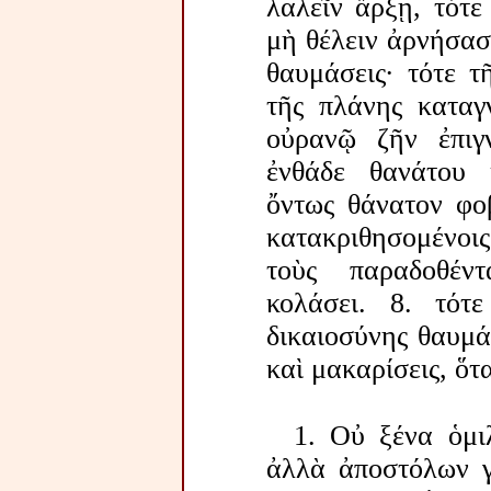
λαλεῖν ἄρξῃ, τότε
μὴ θέλειν ἀρνήσασ
θαυμάσεις· τότε τ
τῆς πλάνης καταγ
οὐρανῷ ζῆν ἐπιγ
ἐνθάδε θανάτου 
ὄντως θάνατον φοβ
κατακριθησομένοις
τοὺς παραδοθέν
κολάσει. 8. τότ
δικαιοσύνης θαυμά
καὶ μακαρίσεις, ὅτ
1. Οὐ ξένα ὁμι
ἀλλὰ ἀποστόλων γ