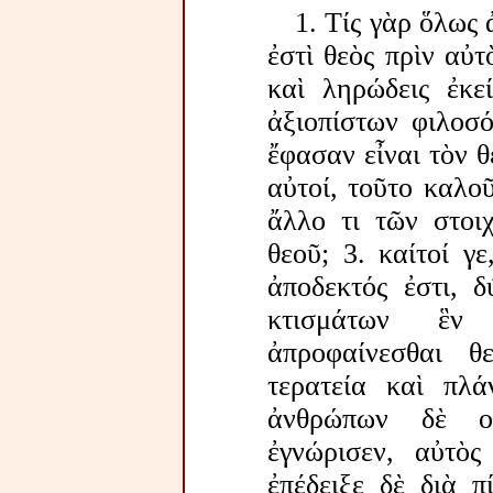
1. Τίς γὰρ ὅλως 
ἐστὶ θεὸς πρὶν αὐτ
καὶ ληρώδεις ἐκε
ἀξιοπίστων φιλοσό
ἔφασαν εἶναι τὸν 
αὐτοί, τοῦτο καλοῦ
ἄλλο τι τῶν στοι
θεοῦ; 3. καίτοί γ
ἀποδεκτός ἐστι, δ
κτισμάτων ἓν
ἀπροφαίνεσθαι 
τερατεία καὶ πλά
ἀνθρώπων δὲ οὐ
ἐγνώρισεν, αὐτὸς
ἐπέδειξε δὲ διὰ π