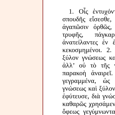
1. Οἷς ἐντυχόν
σπουδῆς εἴσεσθε,
ἀγαπῶσιν ὀρθῶς, 
τρυφῆς, πάγκα
ἀνατείλαντες ἐν ἑ
κεκοσμημένοι. 2
ξύλον γνώσεως κα
ἀλλ’ οὐ τὸ τῆς 
παρακοὴ ἀναιρεῖ
γεγραμμένα, ὡς
γνώσεως καὶ ξύλον
ἐφύτευσε, διὰ γνώ
καθαρῶς χρησάμενο
ὄφεως γεγύμνωντα