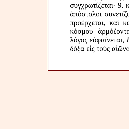
συγχρωτίζεται· 9. 
ἀπόστολοι συνετίζ
προέρχεται, καὶ κ
κόσμου ἁρμόζοντα
λόγος εὐφαίνεται, 
δόξα εἰς τοὺς αἰῶν