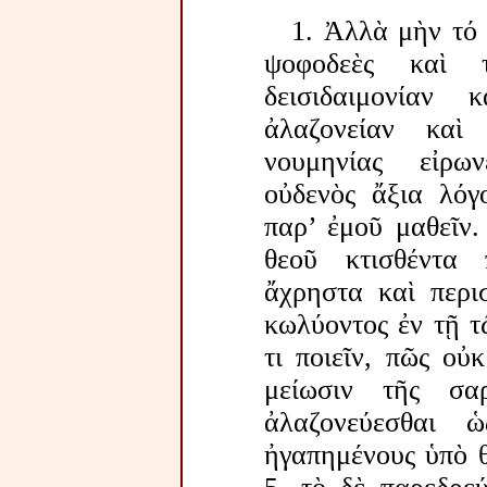
1. Ἀλλὰ μὴν τό 
ψοφοδεὲς καὶ 
δεισιδαιμονίαν
ἀλαζονείαν καὶ
νουμηνίας εἰρω
οὐδενὸς ἄξια λόγ
παρ’ ἐμοῦ μαθεῖν.
θεοῦ κτισθέντα
ἄχρηστα καὶ περι
κωλύοντος ἐν τῇ 
τι ποιεῖν, πῶς οὐ
μείωσιν τῆς σα
ἀλαζονεύεσθαι 
ἠγαπημένους ὑπὸ θ