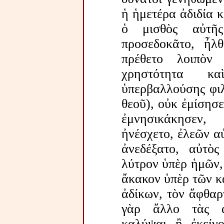
ἡ ἡμετέρα ἀδιδία κ
ὁ μισθὸς αὐτῆς
προσεδοκᾶτο, ἦλ
πρέθετο λοιπὸν
χρηστότητα κ
ὑπερβαλλούσης φιλ
θεοῦ), οὐκ ἐμίσησ
ἐμνησικάκησεν,
ἠνέσχετο, ἐλεῶν α
ἀνεδέξατο, αὐτὸς
λύτρον ὑπὲρ ἡμῶν,
ἄκακον ὑπὲρ τῶν κ
ἀδίκων, τὸν ἄφθαρ
γὰρ ἄλλο τὰς ἁ
καλύψαι ἢ ἐκείνο