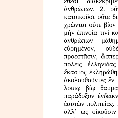
ἔθεσι διακεκρι
ἀνθρώπων. 2. οὔ
κατοικοῦσι οὔτε δ
χρῶνται οὔτε βίον
μὴν ἐπινοίᾳ τινὶ 
ἀνθρώπων μάθημ
εὑρημένον, οὐδ
προεστᾶσιν, ὥσπερ
πόλεις ἑλληνίδα
ἕκαστος ἐκληρώθη,
ἀκολουθοῦντες ἔν τ
λοιπῳ βίῳ θαυμα
παράδοξον ἐνδείκν
ἑαυτῶν πολιτείας. 
ἀλλ’ ὡς οἰκοῦσιν 