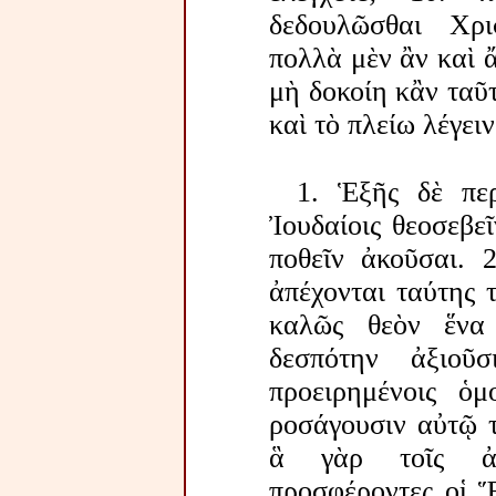
δεδουλῶσθαι Χρισ
πολλὰ μὲν ἂν καὶ ἄλ
μὴ δοκοίη κἂν ταῦ
καὶ τὸ πλείω λέγειν
1. Ἑξῆς δὲ πε
Ἰουδαίοις θεοσεβε
ποθεῖν ἀκοῦσαι. 2
ἀπέχονται ταύτης 
καλῶς θεὸν ἕνα 
δεσπότην ἀξιοῦ
προειρημένοις ὁμ
ροσάγουσιν αὐτῷ τ
ἃ γὰρ τοῖς ἀν
προσφέροντες οἱ 