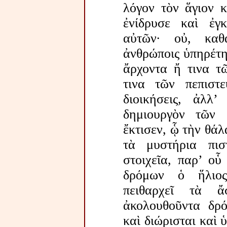
λόγον τὸν ἅγιον κ
ἐνίδρυσε καὶ ἐγκ
αὐτῶν· οὐ, καθ
ἀνθρώποις ὑπηρέτη
ἄρχοντα ἤ τινα τῶ
τινα τῶν πεπιστ
διοικήσεις, ἀλλ’
δημιουργὸν τῶν
ἔκτισεν, ᾧ τὴν θάλ
τὰ μυστήρια πι
στοιχεῖα, παρ’ οὗ
δρόμων ὁ ἥλιος
πειθαρχεῖ τὰ 
ἀκολουθοῦντα δρό
καὶ διώρισται καὶ 