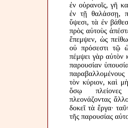
ἐν οὐρανοῖς, γῆ κ
ἐν τῇ θαλάσσῃ, π
ὕψεσι, τὰ ἐν βάθεσ
πρὸς αὐτοὺς ἀπέστ
ἔπεμψεν, ὡς πείθω
οὐ πρόσεστι τῷ ὡ
πέμψει γὰρ αὐτὸν κ
παρουσίαν ὑπουσίαν 
παραβαλλομένους 
τὸν κύριον, καὶ μ
ὅσῳ πλείονες 
πλεονάζοντας ἄλλο
δοκεῖ τὰ ἔργα· ταῦ
τῆς παρουσίας αὐτο