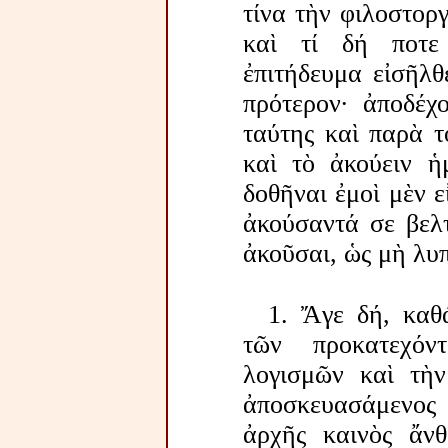
τίνα τὴν φιλοστορ
καὶ τί δή ποτε
ἐπιτήδευμα εἰσῆλθ
πρότερον· ἀποδέχ
ταύτης καὶ παρὰ τ
καὶ τὸ ἀκούειν ἡμ
δοθῆναι ἐμοὶ μὲν ε
ἀκούσαντά σε βελτ
ἀκοῦσαι, ὡς μὴ λυπ
1. Ἄγε δή, καθ
τῶν προκατεχόν
λογισμῶν καὶ τὴ
ἀποσκευασάμενος
ἀρχῆς καινὸς ἄν