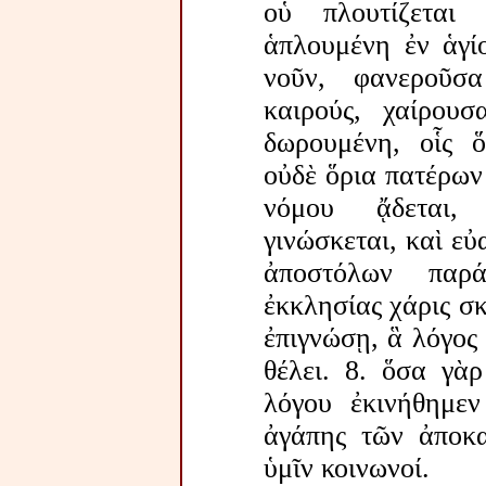
οὗ πλουτίζεται
ἁπλουμένη ἐν ἁγίο
νοῦν, φανεροῦσα
καιρούς, χαίρουσα
δωρουμένη, οἷς ὅ
οὐδὲ ὅρια πατέρων 
νόμου ᾄδεται,
γινώσκεται, καὶ εὐα
ἀποστόλων παρά
ἐκκλησίας χάρις σκ
ἐπιγνώσῃ, ἃ λόγος 
θέλει. 8. ὅσα γὰρ
λόγου ἐκινήθημεν
ἀγάπης τῶν ἀποκα
ὑμῖν κοινωνοί.