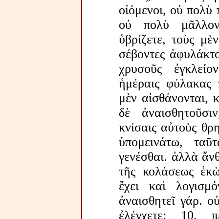
οἰόμενοι, οὐ πολὺ
οὐ πολὺ μᾶλλον
ὑβρίζετε, τοὺς μὲ
σέβοντες ἀφυλάκτο
χρυσοῦς ἐγκλείο
ἡμέραις φύλακας π
μὲν αἰσθάνονται, 
δὲ ἀναισθητοῦσιν
κνίσαις αὐτοὺς θρη
ὑπομεινάτω, ταῦ
γενέσθαι. ἀλλὰ ἄν
τῆς κολάσεως ἑκὼ
ἔχει καὶ λογισμό
ἀναισθητεῖ γάρ. ο
ἐλέγχετε; 10.