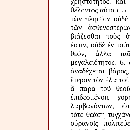
χρηστότητος. καὶ
θέλοντος αὐτοῦ. 5.
τῶν πλησίον οὐδὲ 
τῶν ἀσθενεστέρω
βιάζεσθαι τοὺς ὑ
ἐστιν, οὐδὲ ἐν τού
θεόν, ἀλλὰ ταῦ
μεγαλειότητος. 6.
ἀναδέχεται βάρος
ἕτερον τὸν ἐλαττού
ἃ παρὰ τοῦ θεοῦ
ἐπιδεομένοις χο
λαμβανόντων, οὗτ
τότε θεάσῃ τυγχάνω
οὐρανοῖς πολιτεύ