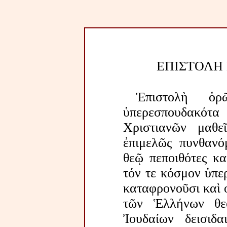
ΕΠΙΣΤΟΛΗ
Ἐπιστολὴ ὁρῶ
ὑπερεσπουδακότα
Χριστιανῶν μαθ
ἐπιμελῶς πυνθανόμ
θεῷ πεποιθότες κα
τόν τε κόσμον ὑπε
καταφρονοῦσι καὶ 
τῶν Ἑλλήνων θεο
Ἰουδαίων δεισιδα