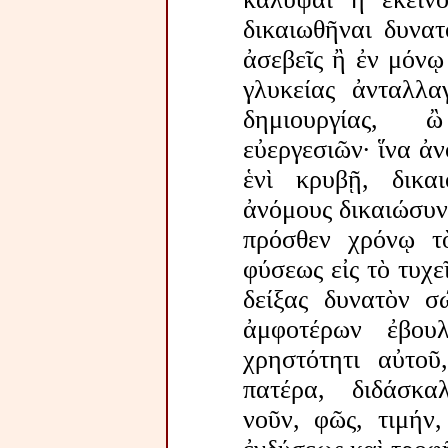
δικαιωθῆναι δυνατ
ἀσεβεῖς ἢ ἐν μόνῳ
γλυκείας ἀνταλλα
δημιουργίας,
εὐεργεσιῶν· ἵνα ἀ
ἑνὶ κρυβῇ, δικα
ἀνόμους δικαιώσυνῃ
πρόσθεν χρόνῳ τ
φύσεως εἰς τὸ τυχε
δείξας δυνατὸν σ
ἀμφοτέρων ἐβου
χρηστότητι αὐτοῦ
πατέρα, διδάσκα
νοῦν, φῶς, τιμήν,