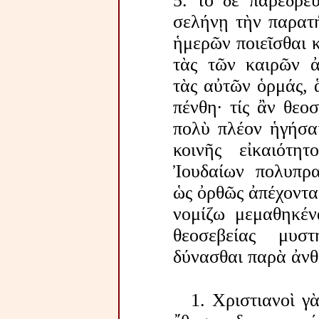
5. τὸ δὲ παρεδρεύ
σελήνῃ τὴν παρατ
ἡμερῶν ποιεῖσθαι κ
τὰς τῶν καιρῶν ἀ
τὰς αὐτῶν ὁρμάς, ἃ
πένθη· τίς ἂν θεο
πολὺ πλέον ἡγήσαι
κοινῆς εἰκαιότη
Ἰουδαίων πολυπρα
ὡς ὀρθῶς ἀπέχοντα
νομίζω μεμαθηκένα
θεοσεβείας μυσ
δύνασθαι παρὰ ἀνθ
1. Χριστιανοὶ γ