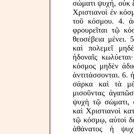
σώματι ψυχή, οὐκ ἔ
Χριστιανοὶ ἐν κόσμ
τοῦ κόσμου. 4. 
φρουρεῖται τῷ κό
θεοσέβεια μένει. 
καὶ πολεμεῖ μηδὲ
ἡδοναῖς κωλύεται·
κόσμος μηδὲν ἀδικ
ἀντιτάσσονται. 6.
σάρκα καὶ τὰ μέ
μισοῦντας ἀγαπῶσι
ψυχὴ τῷ σώματι, 
καὶ Χριστιανοὶ κα
τῷ κόσμῳ, αὐτοὶ δ
ἀθάνατος ἡ ψυχ