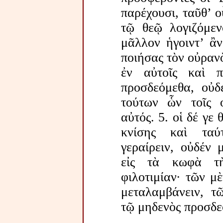
παρέχουσι, ταῦθ’ 
τῷ θεῷ λογιζόμεν
μᾶλλον ἡγοιντ’ ἂν
ποιήσας τὸν οὐρανὸ
ἐν αὐτοῖς καὶ 
προσδεόμεθα, οὐδ
τούτων ὧν τοῖς ο
αὐτός. 5. οἱ δέ γε 
κνίσης καὶ ταύ
γεραίρειν, οὐδέν 
εἰς τὰ κωφὰ τὴ
φιλοτιμίαν· τῶν μ
μεταλαμβάνειν, τ
τῷ μηδενὸς προσδε