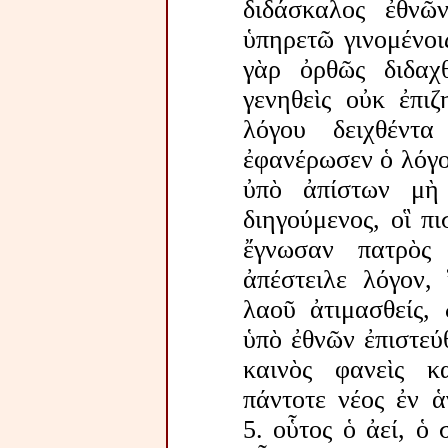
διδάσκαλος ἐθνῶ
ὑπηρετῶ γινομένοις
γὰρ ὀρθῶς διδαχ
γενηθεὶς οὐκ ἐπιζ
λόγου δειχθέντα
ἐφανέρωσεν ὁ λόγο
ὐπὸ ἀπίστων μὴ 
διηγούμενος, οἳ πι
ἔγνωσαν πατρὸς
ἀπέστειλε λόγον,
λαοῦ ἀτιμασθείς, 
ὑπὸ ἐθνῶν ἐπιστεύθ
καινὸς φανεὶς κ
πάντοτε νέος ἐν ἁ
5. οὗτος ὁ ἀεί, ὁ 