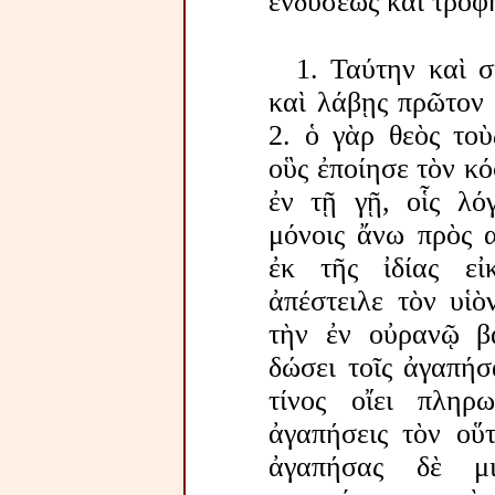
ἐνδύσεως καὶ τροφ
1. Ταύτην καὶ σ
καὶ λάβῃς πρῶτον μ
2. ὁ γὰρ θεὸς τοὺ
οὓς ἐποίησε τὸν κό
ἐν τῇ γῇ, οἷς λόγ
μόνοις ἄνω πρὸς α
ἐκ τῆς ἰδίας εἰ
ἀπέστειλε τὸν υἱὸ
τὴν ἐν οὐρανῷ βα
δώσει τοῖς ἀγαπήσ
τίνος οἴει πληρ
ἀγαπήσεις τὸν οὕ
ἀγαπήσας δὲ μ