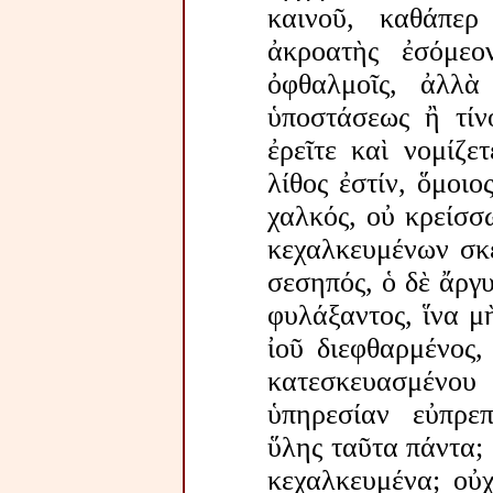
καινοῦ, καθάπερ
ἀκροατὴς ἐσόμεο
ὀφθαλμοῖς, ἀλλὰ
ὑποστάσεως ἢ τίνο
ἐρεῖτε καὶ νομίζε
λίθος ἐστίν, ὅμοιο
χαλκός, οὐ κρείσσ
κεχαλκευμένων σκε
σεσηπός, ὁ δὲ ἄργ
φυλάξαντος, ἵνα μ
ἰοῦ διεφθαρμένος,
κατεσκευασμένο
ὑπηρεσίαν εὐπρε
ὕλης ταῦτα πάντα;
κεχαλκευμένα; οὐχ