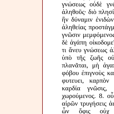
γνώσεως οὐδὲ γν
ἀληθοῦς· διὸ πλησί
ἣν δύναμιν ἐνιδὼν
ἀληθείας προστάγμ
γνῶσιν μεμφόμενος
δὲ ἀγάπη οἰκοδομεῖ
τι ἄνευ γνώσεως ἀ
ὑπὸ τῆς ζωῆς ο
πλανᾶται, μὴ ἀγα
φόβου ἐπιγνοὺς κα
φυτευει, καρπὸν
καρδία γνῶσις,
χωρούμενος. 8. ο
αἱρῶν τρυγήσεις ἀ
ὧν ὄφις οὐχ 