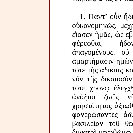
1. Πάντ’ οὖν ἤδ
οὐκονομηκώς, μέχρ
εἴασεν ἡμᾶς, ὡς ε
φέρεσθαι, ἡδο
ἀπαγομένους. οὐ
ἁμαρτήμασιν ἡμῶν,
τότε τῆς ἀδικίας 
νῦν τῆς δικαιοσύν
τότε χρόνῳ ἐλεγχ
ἀνάξιοι ζωῆς 
χρηστότητος ἀξιωθ
φανερώσαντες ἀδύ
βασιλείαν τοῦ θ
δυνατοὶ γενηθῶμεν