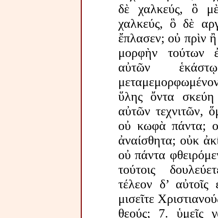
δὲ χαλκεύς, ὃ μ
χαλκεύς, ὃ δὲ αρ
ἔπλασεν; οὐ πρὶν ἢ 
μορφὴν τούτων ἐ
αὐτῶν ἑκάσ
μεταμεμορφωμένον
ὕλης ὄντα σκεύη 
αὐτῶν τεχνιτῶν, ὅμ
οὐ κωφὰ πάντα; ο
ἀναίσθητα; οὐκ ἀκ
οὐ πάντα φθειρόμεν
τούτοις δουλεύετ
τέλεον δ’ αὐτοῖς 
μισεῖτε Χριστιανού
θεούς; 7. ὑμεῖς γ