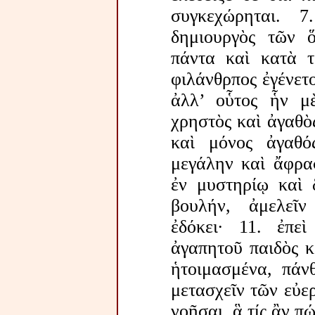
συγκεχώρηται. 
δημιουργὸς τῶν 
πάντα καὶ κατὰ τ
φιλάνθρπος ἐγένετ
ἀλλ’ οὗτος ἧν μὲ
χρηστὸς καὶ ἀγαθὸ
καὶ μόνος ἀγαθό
μεγάλην καὶ ἄφρασ
ἐν μυστηρίῳ καὶ 
βουλήν, ἀμελεῖ
ἐδόκει· 11. ἐπε
ἀγαπητοῦ παιδὸς κ
ἡτοιμασμένα, πάν
μετασχεῖν τῶν εὐερ
νοῆσαι, ἃ τίς ἂν 