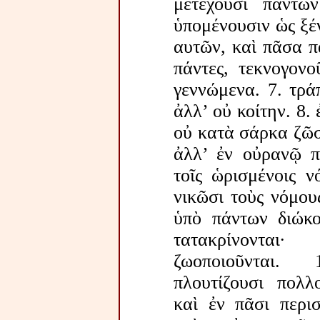
μετέχουσι πάντω
ὑπομένουσιν ὡς ξέν
αυτῶν, καὶ πᾶσα π
πάντες, τεκνογονο
γεννώμενα. 7. τρά
ἀλλ’ οὐ κοίτην. 8.
οὐ κατὰ σάρκα ζῶσι
ἀλλ’ ἐν οὐρανῷ πο
τοῖς ὡρισμένοις νό
νικῶσι τοὺς νόμου
ὑπὸ πάντων διώκον
τατακρίνοντα
ζωοποιοῦνται.
πλουτίζουσι πολλ
καὶ ἐν πᾶσι περισ