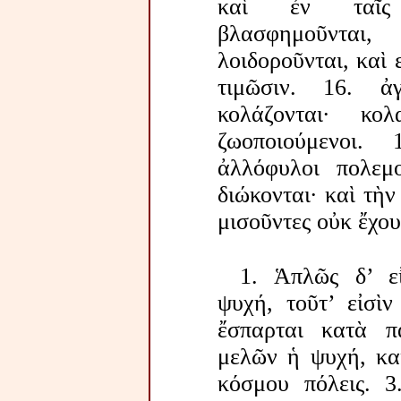
καὶ ἐν ταῖς ἀ
βλασφημοῦνται,
λοιδοροῦνται, καὶ 
τιμῶσιν. 16. ἀ
κολάζονται· κο
ζωοποιούμενοι.
ἀλλόφυλοι πολεμ
διώκονται· καὶ τὴν 
μισοῦντες οὐκ ἔχου
1. Ἁπλῶς δ’ εἰ
ψυχή, τοῦτ’ εἰσὶν
ἔσπαρται κατὰ 
μελῶν ἡ ψυχή, καὶ
κόσμου πόλεις. 3