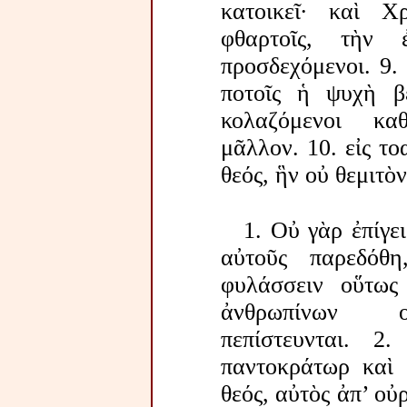
κατοικεῖ· καὶ Χρ
φθαρτοῖς, τὴν 
προσδεχόμενοι. 9.
ποτοῖς ἡ ψυχὴ βε
κολαζόμενοι κα
μᾶλλον. 10. εἰς το
θεός, ἣν οὐ θεμιτὸ
1. Οὐ γὰρ ἐπίγε
αὐτοῦς παρεδόθη
φυλάσσειν οὕτως 
ἀνθρωπίνων ο
πεπίστευνται. 
παντοκράτωρ καὶ 
θεός, αὐτὸς ἀπ’ οὐ