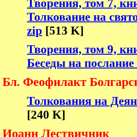
Творения, том 7, кни
Толкование на свят
zip
[513 K]
Творения, том 9, кни
Беседы на послание
Бл. Феофилакт Болгарс
Толкования на Деян
[240 K]
Иоанн Лествичник