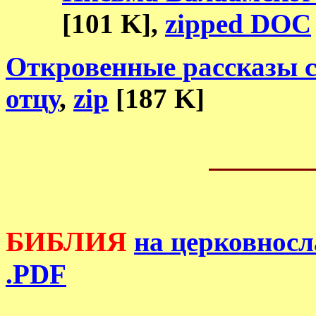
[101 K],
zipped DOC
Откровенные рассказы с
отцу
,
zip
[187 K]
БИБЛИЯ
на церковносл
.PDF