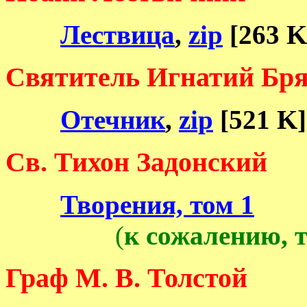
Лествица
,
zip
[263 K
Святитель Игнатий Бр
Отечник
,
zip
[521 K]
Св. Тихон Задонский
Творения, том 1
(
к сожалению, 
Граф М. В. Толстой