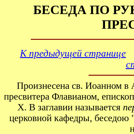
БЕСЕДА ПО Р
ПРЕ
К предыдущей странице
с
Произнесена св. Иоанном в 
пресвитера Флавианом, епископо
Х. В заглавии называется
пе
церковной кафедры, беседою "о
н