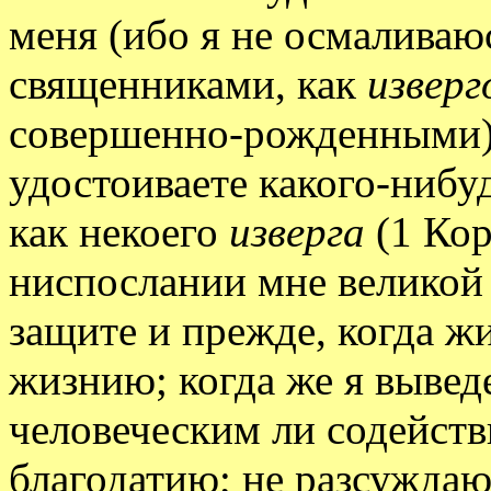
меня (ибо я не осмаливаюс
священниками, как
изверг
совершенно-рожденными),
удостоиваете какого-нибу
как некоего
изверга
(1 Кор
ниспослании мне великой
защите и прежде, когда ж
жизнию; когда же я выведе
человеческим ли содейст
благодатию; не разсуждаю