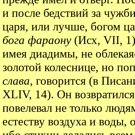
и после бедствий за чужби
царя, или лучше, богом ц
бога фараону
(Исх, VII, 1
имея диадимы, не облекая
золотой колеснице, но по
слава
, говорится (в Писан
XLIV, 14). Он возвратилс
повелевал не только людям
естеству воздуха и воды, 
ибо стихии делались всем 