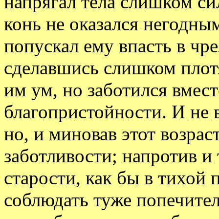
напрягал тела слишком си
конь не оказался негодны
попускал ему впасть в чр
сделавшись слишком плот
им ум, но заботился вмест
благопристойности. И не 
но, и миновав этот возрас
заботливости; напротив и 
старости, как бы в тихой
соблюдать туже попечите