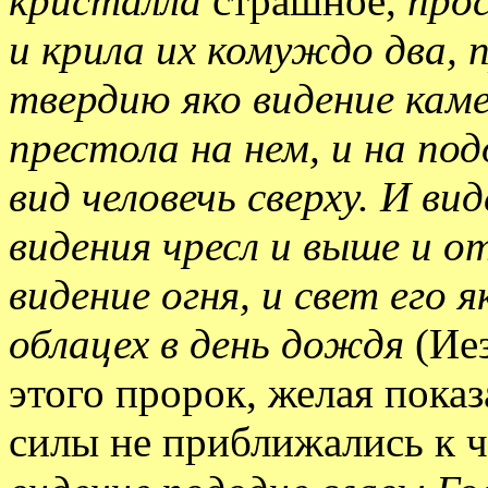
кристалла
страшное,
про
и крила их комуждо два, 
твердию яко видение каме
престола на нем, и на по
вид человечь сверху. И ви
видения чресл и выше и от
видение огня, и свет его я
облацех в день дождя
(Иез
этого пророк, желая показ
силы не приближались к 