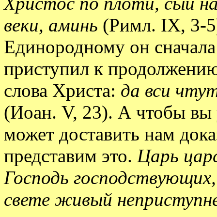
Христос по плоти, сый на
веки, аминь
(Римл. IX, 3-5
Единородному он сначала 
приступил к продолжению
слова Христа:
да вси чту
(Иоан. V, 23). А чтобы вы
может доставить нам доказ
представим это.
Царь цар
Господь господствующих, 
свете живый неприступн