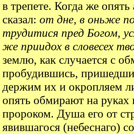
в трепете. Когда же опять
сказал:
от дне, в оньже п
трудитися пред Богом, у
же приидох в словесех тв
землю, как случается с 
пробудившись, пришедши в
держим их и окропляем л
опять обмирают на руках 
пророком. Душа его от ст
явившагося (небеснаго) с