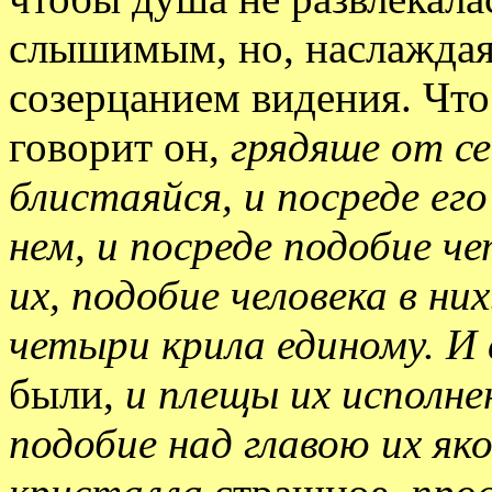
слышимым, но, наслаждаяс
созерцанием видения. Что
говорит он,
грядяше от се
блистаяйся, и посреде его
нем, и посреде подобие ч
их, подобие человека в ни
четыри крила единому. И
были,
и плещы их исполне
подобие над главою их яко