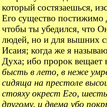
который состязаешься, из
Его существо постижимо 
чтобы ты убедился, что О
людей, но и для вышних с
Исаия; когда же я называ
Духа; ибо пророк вещает
бысть в лето, в неже умр
сидяща на престоле высоц
стояху окрест Его, шесть
другому, и двема убо покр