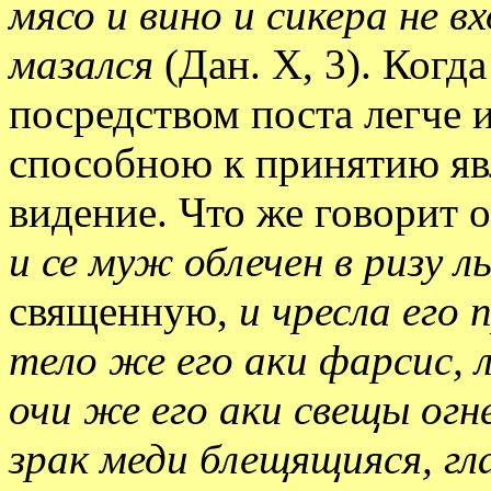
мясо и вино и сикера не в
мазался
(Дан. X, 3). Когд
посредством поста легче и
способною к принятию явл
видение. Что же говорит 
и се муж облечен в ризу л
священную,
и чресла его
тело же его аки фарсис, л
очи же его аки свещы огн
зрак меди блещящияся, гла