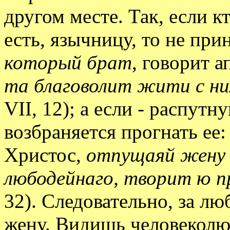
другом месте. Так, если к
есть, язычницу, то не при
который брат
, говорит а
та благоволит жити с ним
VII, 12); а если - распут
возбраняется прогнать ее
Христос,
отпущаяй жену с
любодейнаго, творит ю 
32). Следовательно, за л
жену. Видишь человеколю