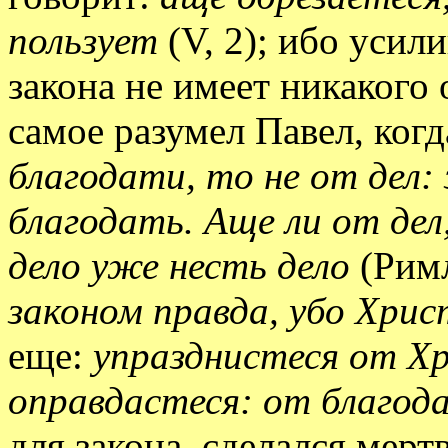
пользует
(V, 2); ибо усил
закона не имеет никакого
самое разумел Павел, ког
благодати, то не от дел:
благодать. Аще ли от дел
дело уже несть дело
(Римл
законом правда, убо Хрис
еще:
упразднистеся от Х
оправдастеся: от благо
для закона, сделался мер