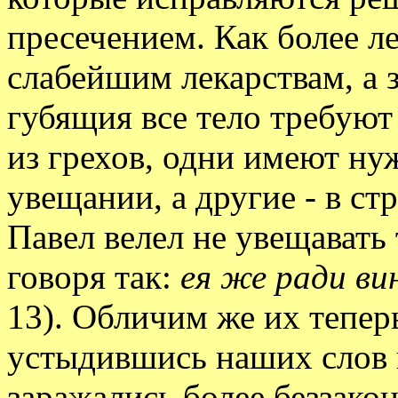
пресечением. Как более л
слабейшим лекарствам, а 
губящия все тело требуют 
из грехов, одни имеют н
увещании, а другие - в с
Павел велел не увещавать 
говоря так:
ея же ради ви
13). Обличим же их тепер
устыдившись наших слов и
заражались более беззако