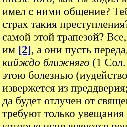
имел с ними общение? Теб
страх такия преступления
самой этой трапезой? Все,
им
[2]
, а они пусть перед
кийждо ближняго
(1 Сол.
этою болезнью (иудейство
извержется из преддверия
да будет отлучен от свяще
требуют только увещания и
которые исправляются р