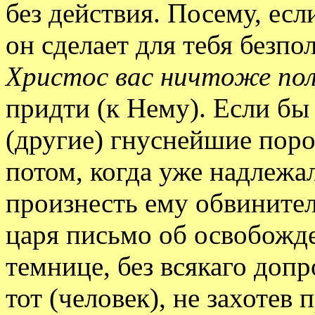
без действия. Посему, есл
он сделает для тебя безп
Христос вас ничтоже по
придти (к Нему). Если бы
(другие) гнуснейшие поро
потом, когда уже надлежа
произнесть ему обвините
царя письмо об освобожд
темнице, без всякаго доп
тот (человек), не захотев 