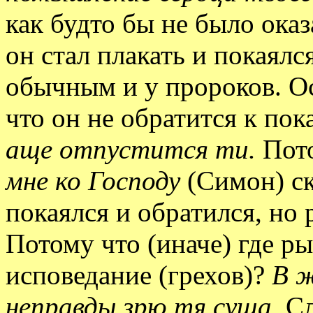
как будто бы не было ока
он стал плакать и покаялс
обычным и у пророков. О
что он не обратится к по
аще отпустится ти.
Пото
мне ко Господу
(Симон) ск
покаялся и обратился, но 
Потому что (иначе) где ры
исповедание (грехов)?
В ж
неправды зрю тя суща.
Сл