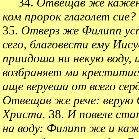
34.
Отвещав же кажени
ком пророк глаголет сие? 
35.
Отверз же Филипп уст
сего, благовести ему Иису
приидоша ни некую воду, и
возбраняет ми креститис
аще веруеши от всего сер
Отвещав же рече: верую
Христа.
38.
И повеле ста
на воду: Филипп же и каж