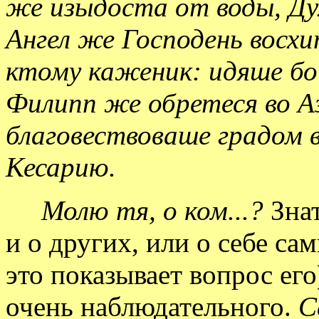
же изыдоста от воды, Ду
Ангел же Господень восхи
ктому каженик: идяше бо 
Филипп же обретеся во А
благовествоваше градом 
Кесарию.
Молю тя, о ком...?
Знат
и о других, или о себе са
это показывает вопрос его)
очень наблюдательного.
С