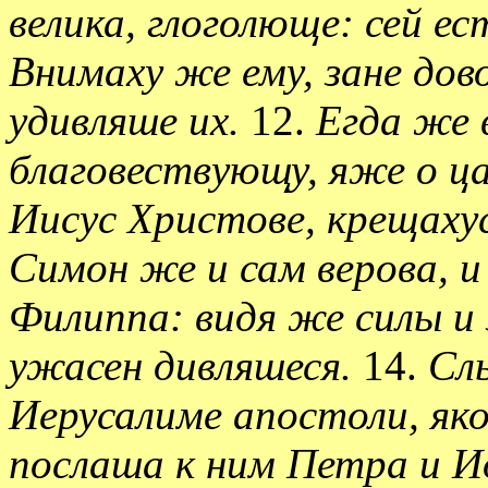
велика, глоголюще: сей ес
Внимаху же ему, зане дов
удивляше их.
12.
Егда же 
благовествующу, яже о ц
Иисус Христове, крещаху
Симон же и сам верова, и
Филиппа: видя же силы и 
ужасен дивляшеся.
14.
Сл
Иерусалиме апостоли, як
послаша к ним Петра и И