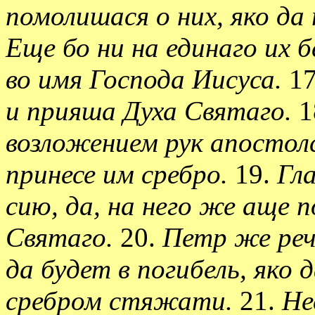
помолишася о них, яко да
Еще бо ни на единаго их 
во имя Господа Иисуса.
17
и прияша Духа Святаго.
1
возложением рук апостол
принесе им сребро.
19.
Гла
сию, да, на него же аще 
Святаго.
20.
Петр же реч
да будет в погибель, яко
сребром стяжати.
21.
Не