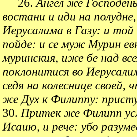
26.
Ангел же Господень
востани и иди на полудне
Иерусалима в Газу: и той
пойде: и се муж Мурин ев
муринския, иже бе над вс
поклонитися во Иерусали
седя на колеснице своей,
же Дух к Филиппу: присту
30.
Притек же Филипп ус
Исаию, и рече: убо разум