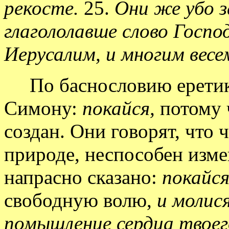
рекосте.
25.
Они же убо 
глагололавше слово Госпо
Иерусалим, и многим вес
По баснословию еретик
Симону:
покайся,
потому 
создан. Они говорят, что 
природе, неспособен изме
напрасно сказано:
покайся
свободную волю,
и молис
помышление сердца твоег