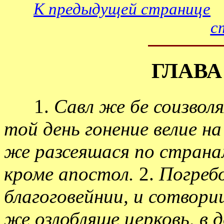
К предыдущей странице
с
ГЛАВА
1.
Савл же бе соизвол
той день гонение велие на
же разсеяшася по страна
кроме апостол.
2.
Погреб
благоговейнии, и сотвори
же озлобляше церковь, в 