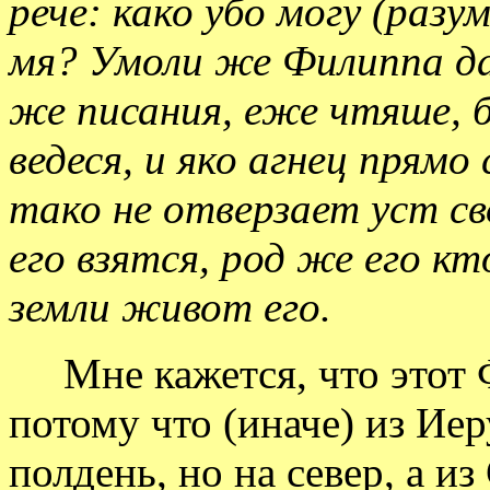
рече: како убо могу (раз
мя? Умоли же Филиппа да
же писания, еже чтяше, бе
ведеся, и яко агнец прямо
тако не отверзает уст св
его взятся, род же его к
земли живот его.
Мне кажется, что этот
потому что (иначе) из Ие
полдень, но на север, а и