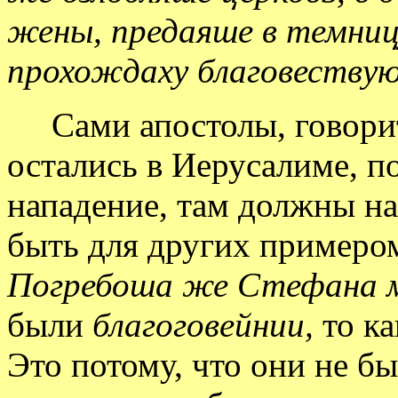
жены, предаяше в темниц
прохождаху благовествую
Сами апостолы, говорит
остались в Иерусалиме, по
нападение, там должны н
быть для других примером
Погребоша же Стефана м
были
благоговейнии,
то ка
Это потому, что они не б