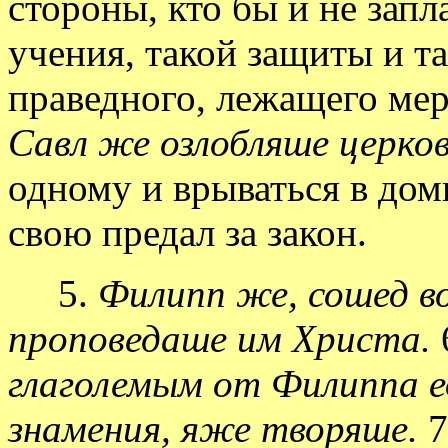
стороны, кто бы и не зап
учения, такой защиты и та
праведного, лежащего ме
Савл же озлобляше церков
одному и врываться в дом
свою предал за закон.
5.
Филипп же, сошед во
проповедаше им Христа.
глаголемым от Филиппа 
знамения, яже творяше.
7