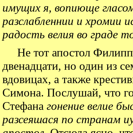
имущих я, вопиюще гласо
разслабленнии и хромии и
радость велия во граде т
Не тот апостол Филипп,
двенадцати, но один из с
вдовицах, а также крести
Симона. Послушай, что го
Стефана
гонение велие бы
разсеяшася по странам и
апостол.
Отсюда ясно, чт