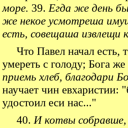
море.
39.
Егда же день бы
же некое усмотреша имущ
есть, совещаша извлещи к
Что Павел начал есть, та
умереть с голоду; Бога же
приемь хлеб, благодари Б
научает чин евхаристии: "
удостоил еси нас..."
40.
И котвы собравше, 