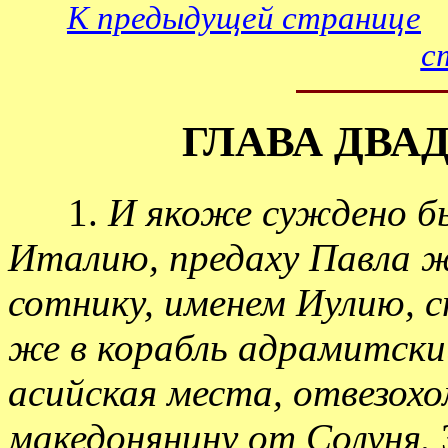
К предыдущей странице
с
ГЛАВА ДВА
1.
И якоже суждено б
Италию, предаху Павла ж
сотнику, именем Иулию, с
же в корабль адрамитски
асийская места, отвезохо
македонянину от Солуня.