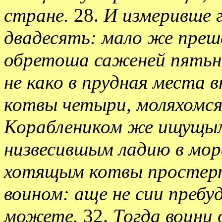
стране.
28.
И измеривше 
двадесять: мало же преш
обретоша саженей пятьн
не како в прудная места 
котвы четыри, моляхомся 
Кораблеником же ищущым
низвесившым ладию в мор
хотящым котвы простер
воином: аще не сии пребу
можете.
32.
Тогда воини