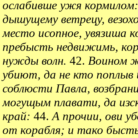
ослабивше ужя кормилом: 
дышущему ветрецу, везохо
место исопное, увязиша к
пребысть недвижимь, ко
нужды волн.
42.
Воином ж
убиют, да не кто поплыв 
соблюсти Павла, возбрани
могущым плавати, да изс
край:
44.
А прочии, ови у
от корабля; и тако бысть