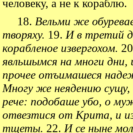
человеку, а не к кораблю.
18.
Вельми же обурева
творяху.
19.
И в третий д
корабленое извергохом.
20
явльшымся на многи дни, 
прочее отъимашеся надеж
Многу же неядению сущу, 
рече: подобаше убо, о му
отвезтися от Крита, и и
тщеты.
22.
И се ныне мо