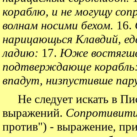
кораблю, и не могущу соп
волнам носими бехом.
16.
нарицающься Клавдий, ед
ладию:
17.
Юже востягше,
подтверждающе корабль: 
впадут, низпустивше пару
Не следует искать в Пи
выражений.
Сопротивити
против") - выражение, п