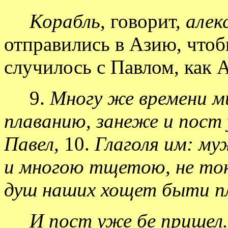
Корабль
, говорит,
алек
отправились в Азию, чтобы
случилось с Павлом, как
9.
Многу же времени ми
плаванию, занеже и пост
Павел,
10.
Глаголя им: му
и многою тщетою, не токм
душ наших хощет быти п
И пост уже бе пришел.