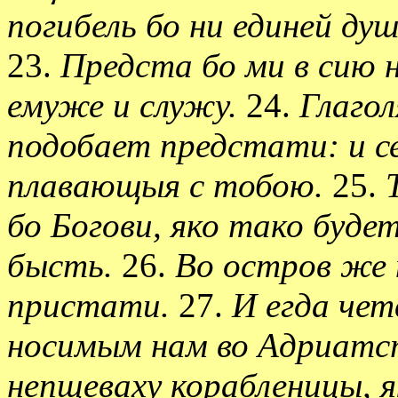
погибель бо ни единей душ
23.
Предста бо ми в сию н
емуже и служу.
24.
Глагол
подобает предстати: и се
плавающыя с тобою.
25.
бо Богови, яко тако буде
бысть.
26.
Во остров же 
пристати.
27.
И егда че
носимым нам во Адриатст
непщеваху корабленицы, 