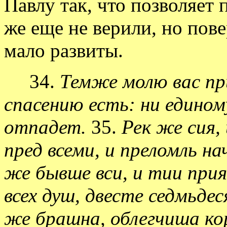
Павлу так, что позволяет
же еще не верили, но пове
мало развиты.
34.
Темже молю вас при
спасению есть: ни едином
отпадет.
35.
Рек же сия,
пред всеми, и преломль н
же бывше вси, и тии при
всех душ, двесте седмьде
же брашна, облегчиша ко