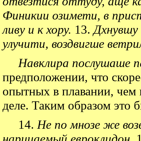
отвезтися оттуду, аще к
Финикии озимети, в прис
ливу и к хору.
13.
Дхнувшу 
улучити, воздвигше ветри
Навклира послушаше п
предположении, что скоре
опытных в плавании, чем 
деле. Таким образом это 
14.
Не по мнозе же воз
нарицаемый евроклидон.
1