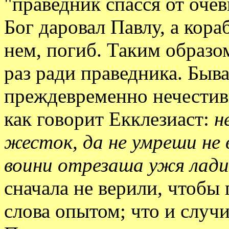
"праведник спасся от оче
Бог даровал Павлу, а кора
нем, погиб. Таким образо
раз ради праведника. Быва
преждевременно нечестивы
как говорит Екклезиаст:
н
жесток, да не умреши не 
воини отрезаша ужя лад
сначала не верили, чтобы 
слова опытом; что и случ