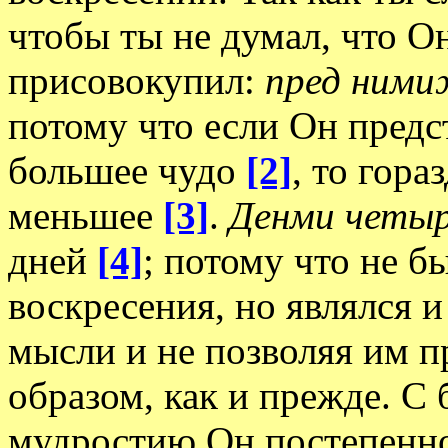
чтобы ты не думал, что О
присовокупил:
пред ними
потому что если Он предс
большее чудо
[2]
, то гора
меньшее
[3]
.
Денми четыр
дней
[4]
; потому что не б
воскресения, но являлся и
мысли и не позволяя им 
образом, как и прежде. 
мудростию Он постепенно 