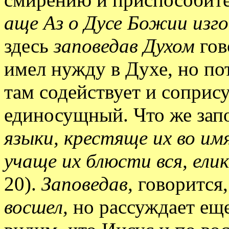
аще Аз о Дусе Божии изг
здесь
заповедав Духом
гов
имел нужду в Духе, но пот
там содействует и сопрису
единосущный. Что же зап
языки, крестяще их во им
учаще их блюсти вся, ели
20).
Заповедав,
говорится
восшел,
но рассуждает еще