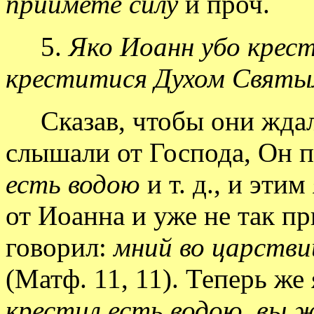
приимете силу
и проч.
5.
Яко Иоанн убо крес
креститися Духом Святым,
Сказав, чтобы они жда
слышали от Господа, Он 
есть водою
и т. д., и эти
от Иоанна и уже не так пр
говорил:
мний во царствии
(Матф. 11, 11). Теперь же
крестил есть водою, вы 