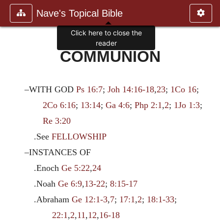
Nave's Topical Bible
Click here to close the
reader
COMMUNION
–WITH GOD
Ps 16:7
;
Joh 14:16-18
,
23
;
1Co 16
;
2Co 6:16
;
13:14
;
Ga 4:6
;
Php 2:1
,
2
;
1Jo 1:3
;
Re 3:20
.See
FELLOWSHIP
–INSTANCES OF
.Enoch
Ge 5:22
,
24
.Noah
Ge 6:9
,
13-22
;
8:15-17
.Abraham
Ge 12:1-3
,
7
;
17:1
,
2
;
18:1-33
;
22:1
,
2
,
11
,
12
,
16-18