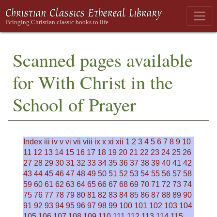
Scanned pages available
for With Christ in the
School of Prayer
Index
iii
iv
v
vi
vii
viii
ix
x
xi
xii
1
2
3
4
5
6
7
8
9
10
11
12
13
14
15
16
17
18
19
20
21
22
23
24
25
26
27
28
29
30
31
32
33
34
35
36
37
38
39
40
41
42
43
44
45
46
47
48
49
50
51
52
53
54
55
56
57
58
59
60
61
62
63
64
65
66
67
68
69
70
71
72
73
74
75
76
77
78
79
80
81
82
83
84
85
86
87
88
89
90
91
92
93
94
95
96
97
98
99
100
101
102
103
104
105
106
107
108
109
110
111
112
113
114
115